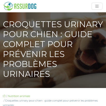
CROQUETTES URINARY
POUR CHIEN : GUIDE
COMPLET POUR
PRÉVENIR LES
PROBLÈMES
URINAIRES
/
Nutrition animale
/ Croquettes urinary pour chien : guide complet pour prévenir les problèmes
urinaires