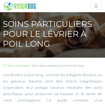
SOINS PARTICULIERS
POUR LE LÉVRIER À
POIL LONG
/
Soins vétérinaires
/ Soins particuliers pour le lévrier à poil long
Les lévriers à poil long, comme les élégants Borzoïs ou
les gracieux Barzoïs, sont des chiens magnifiques.
Cependant, leur pelage luxueux nécessite des soins
spécifiques pour préserver sa beauté et la santé de
votre compagnon. Ce guide complet vous