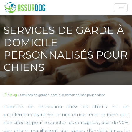
SERVICES DE GARDE À
DOMICILE
PERSONNALISÉS POUR
CHIENS
/
Blog
/ Services de garde à domicile personnalisés pour chiens
L’anxiété de séparation chez les chiens est un
problème courant. Selon une étude récente (bien que
non citée ici pour respecter les consignes), plus de 70%
des chiens manifestent des signes d’anxiété lorsqu’ils