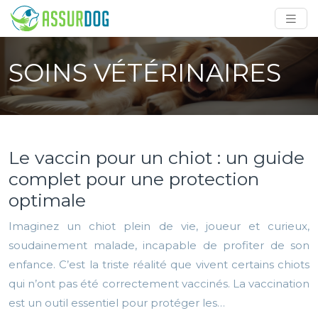
SOINS VÉTÉRINAIRES
Le vaccin pour un chiot : un guide
complet pour une protection
optimale
Imaginez un chiot plein de vie, joueur et curieux,
soudainement malade, incapable de profiter de son
enfance. C’est la triste réalité que vivent certains chiots
qui n’ont pas été correctement vaccinés. La vaccination
est un outil essentiel pour protéger les…